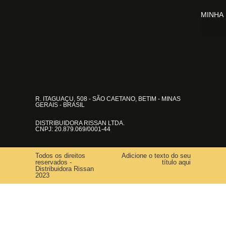
MINHA
R. ITAGUAÇU, 508 - SÃO CAETANO, BETIM - MINAS
GERAIS - BRASIL
DISTRIBUIDORA RISSAN LTDA.
CNPJ: 20.879.069/0001-44
Todos os direitos
Adicione o texto do seu
reservados -
título aqui
Distribuidora Rissan
2023