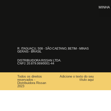
MINHA
R. ITAGUAÇU, 508 - SÃO CAETANO, BETIM - MINAS
GERAIS - BRASIL
DISTRIBUIDORA RISSAN LTDA.
CNPJ: 20.879.069/0001-44
Todos os direitos
Adicione o texto do seu
reservados -
título aqui
Distribuidora Rissan
2023