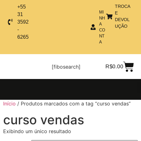
TROCA
+55
MI
E
31
NH
DEVOL
3592
A
UÇÃO
-
CO
NT
6265
A
[fibosearch]
R$
0.00
Início
/ Produtos marcados com a tag “curso vendas”
curso vendas
Exibindo um único resultado