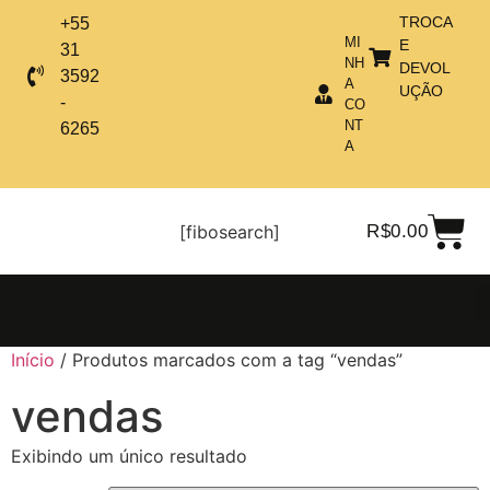
TROCA
+55
MI
E
31
NH
DEVOL
3592
A
UÇÃO
-
CO
NT
6265
A
[fibosearch]
R$
0.00
Início
/ Produtos marcados com a tag “vendas”
vendas
Exibindo um único resultado