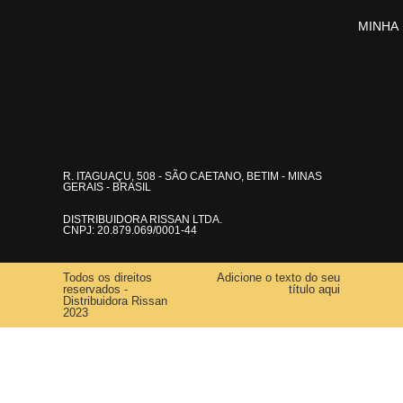
MINHA
R. ITAGUAÇU, 508 - SÃO CAETANO, BETIM - MINAS
GERAIS - BRASIL
DISTRIBUIDORA RISSAN LTDA.
CNPJ: 20.879.069/0001-44
Todos os direitos
Adicione o texto do seu
reservados -
título aqui
Distribuidora Rissan
2023